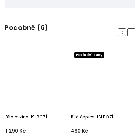
Podobné (6)
Previous
Next
Poslední kusy
Bílá mikina JSI BOŽÍ
Bílá čepice JSI BOŽÍ
B
1 290 Kč
490 Kč
2