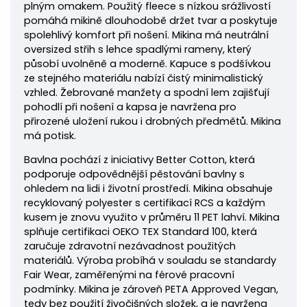
plným omakem. Použitý fleece s nízkou srážlivostí
pomáhá mikině dlouhodobě držet tvar a poskytuje
spolehlivý komfort při nošení. Mikina má neutrální
oversized střih s lehce spadlými rameny, který
působí uvolněně a moderně. Kapuce s podšívkou
ze stejného materiálu nabízí čistý minimalistický
vzhled. Žebrované manžety a spodní lem zajišťují
pohodlí při nošení a kapsa je navržena pro
přirozené uložení rukou i drobných předmětů.
Mikina
má potisk.
Bavlna pochází z iniciativy Better Cotton, která
podporuje odpovědnější pěstování bavlny s
ohledem na lidi i životní prostředí.
Mikina obsahuje
recyklovaný polyester s certifikací RCS a každým
kusem je znovu využito v průměru 11 PET lahví. Mikina
splňuje certifikaci OEKO TEX Standard 100, která
zaručuje zdravotní nezávadnost použitých
materiálů. Výroba probíhá v souladu se standardy
Fair Wear, zaměřenými na férové pracovní
podmínky. Mikina je zároveň PETA Approved Vegan,
tedy bez použití živočišných složek, a je navržena