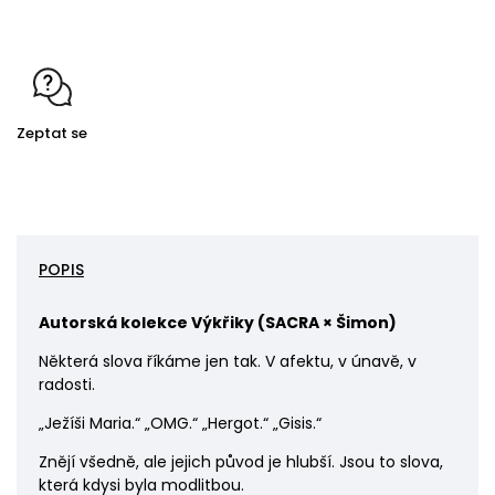
Zeptat se
POPIS
Autorská kolekce Výkřiky (
SACRA × Šimon)
Některá slova říkáme jen tak. V afektu, v únavě, v
radosti.
„Ježíši Maria.“ „OMG.“ „Hergot.“ „Gisis.“
Znějí všedně, ale jejich původ je hlubší. Jsou to slova,
která kdysi byla modlitbou.