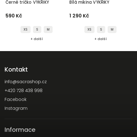
Černé tričko VÝKŘIKY
Bílá mikina VÝKŘIKY
590 Kč
1 290 Kč
XS
S
M
XS
S
M
+ další
+ další
Kontakt
info
@
sacrashop.cz
+420 728 438 998
Facebook
Instagram
Informace