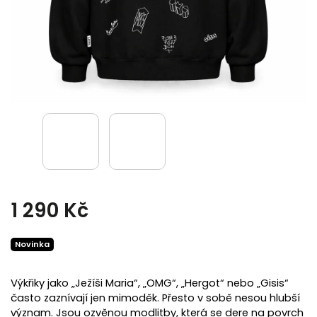
1 290 Kč
Novinka
Výkřiky jako „Ježíši Maria“, „OMG“, „Hergot“ nebo „Gisis“
často zaznívají jen mimoděk. Přesto v sobě nesou hlubší
význam. Jsou ozvěnou modlitby, která se dere na povrch