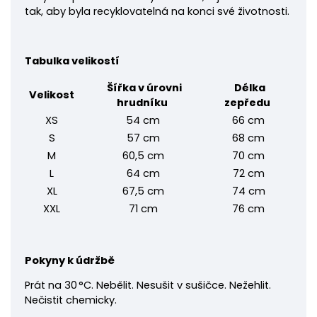
tak, aby byla recyklovatelná na konci své životnosti.
Tabulka velikostí
Šířka v úrovni
Délka
Velikost
hrudníku
zepředu
XS
54 cm
66 cm
S
57 cm
68 cm
M
60,5 cm
70 cm
L
64 cm
72 cm
XL
67,5 cm
74 cm
XXL
71 cm
76 cm
Pokyny k údržbě
Prát na 30 °C. Nebělit. Nesušit v sušičce. Nežehlit.
Nečistit chemicky.