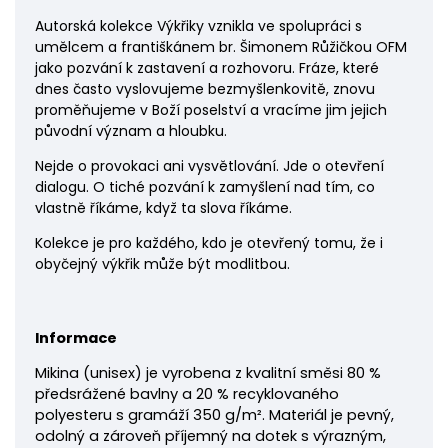
Autorská kolekce Výkřiky vznikla ve spolupráci s
umělcem a františkánem br. Šimonem Růžičkou OFM
jako pozvání k zastavení a rozhovoru. Fráze, které
dnes často vyslovujeme bezmyšlenkovitě, znovu
proměňujeme v Boží poselství a vracíme jim jejich
původní význam a hloubku.
Nejde o provokaci ani vysvětlování. Jde o otevření
dialogu. O tiché pozvání k zamyšlení nad tím, co
vlastně říkáme, když ta slova říkáme.
Kolekce je pro každého, kdo je otevřený tomu, že i
obyčejný výkřik může být modlitbou.
Informace
Mikina
(unisex) je vyrobena z kvalitní směsi 80 %
předsrážené bavlny a 20 % recyklovaného
polyesteru s gramáží 350 g/m². Materiál je pevný,
odolný a zároveň příjemný na dotek s výrazným,