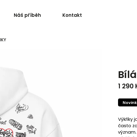
Náš příběh
Kontakt
IKY
Bíl
1 290 
Novin
Výkřiky j
často za
význam. 