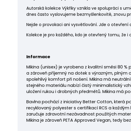
Autorská kolekce Výkřiky vznikla ve spolupráci s u
dnes často vyslovujeme bezmyšlenkovitě, znovu pr
Nejde o provokaci ani vysvětlování. Jde o otevření 
Kolekce je pro každého, kdo je otevřený tomu, že i
Informace
Mikina
(unisex) je vyrobena z kvalitní směsi 80 %
a zároveň příjemný na dotek s výrazným, plným o
spolehlivý komfort při nošení. Mikina má neutrál
stejného materiálu nabízí čistý minimalistický vz
uložení rukou i drobných předmětů.
Mikina má pot
Bavlna pochází z iniciativy Better Cotton, která 
recyklovaný polyester s certifikací RCS a každým k
zaručuje zdravotní nezávadnost použitých mater
Mikina je zároveň PETA Approved Vegan, tedy bez p