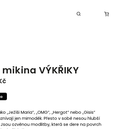
á mikina VÝKŘIKY
Kč
ka
ako „Ježíši Maria“, „OMG“, „Hergot“ nebo „Gisis“
znívají jen mimoděk. Přesto v sobě nesou hlubší
Jsou ozvěnou modlitby, která se dere na povrch