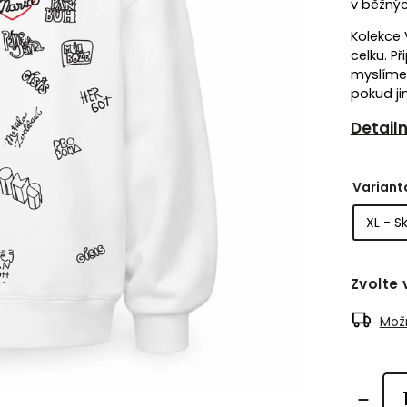
v běžnýc
Kolekce 
celku. P
myslíme.
pokud ji
Detail
Variant
Zvolte 
Možn