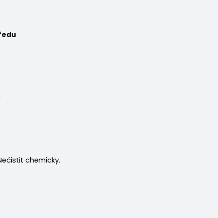
ředu
m
 Nečistit chemicky.