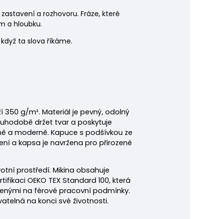
zastavení a rozhovoru. Fráze, které
m a hloubku.
 když ta slova říkáme.
í 350 g/m². Materiál je pevný, odolný
ouhodobě držet tvar a poskytuje
něně a moderně. Kapuce s podšívkou ze
šení a kapsa je navržena pro přirozené
votní prostředí.
Mikina obsahuje
rtifikaci OEKO TEX Standard 100, která
řenými na férové pracovní podmínky.
atelná na konci své životnosti.