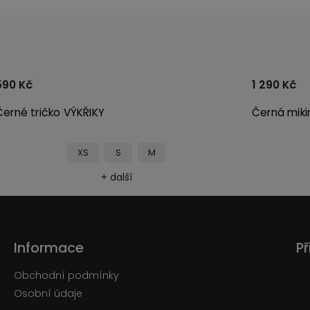
590 Kč
1 290 Kč
Černé tričko VÝKŘIKY
Černá miki
XS
S
M
+ další
Informace
Př
Obchodní podmínky
Osobní údaje