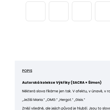
POPIS
Autorská kolekce Výkřiky (
SACRA × Šimon)
Některá slova říkáme jen tak. V afektu, v únavě, v ra
„Ježíši Maria.“ „OMG.“ „Hergot.“ „Gisis.“
Znějí všedně, ale jejich původ je hlubší. Jsou to slov