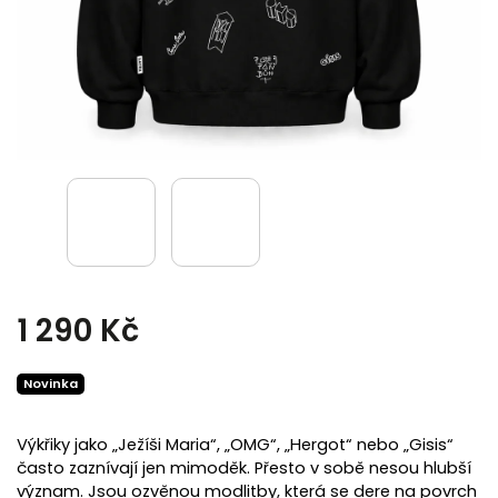
1 290 Kč
Novinka
Výkřiky jako „Ježíši Maria“, „OMG“, „Hergot“ nebo „Gisis“
často zaznívají jen mimoděk. Přesto v sobě nesou hlubší
význam. Jsou ozvěnou modlitby, která se dere na povrch