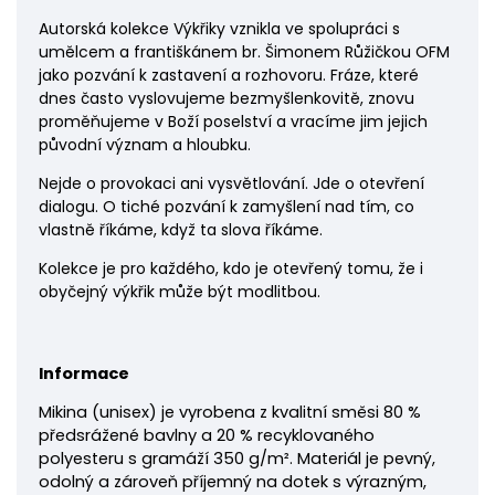
Autorská kolekce Výkřiky vznikla ve spolupráci s
umělcem a františkánem br. Šimonem Růžičkou OFM
jako pozvání k zastavení a rozhovoru. Fráze, které
dnes často vyslovujeme bezmyšlenkovitě, znovu
proměňujeme v Boží poselství a vracíme jim jejich
původní význam a hloubku.
Nejde o provokaci ani vysvětlování. Jde o otevření
dialogu. O tiché pozvání k zamyšlení nad tím, co
vlastně říkáme, když ta slova říkáme.
Kolekce je pro každého, kdo je otevřený tomu, že i
obyčejný výkřik může být modlitbou.
Informace
Mikina
(unisex) je vyrobena z kvalitní směsi 80 %
předsrážené bavlny a 20 % recyklovaného
polyesteru s gramáží 350 g/m². Materiál je pevný,
odolný a zároveň příjemný na dotek s výrazným,