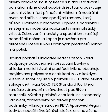
plným omakem. Použitý fleece s nízkou srážlivostí
pomáhá mikině dlouhodobě držet tvar a poskytuje
spolehlivý komfort při nošení. Mikina má neutrální
oversized střih s lehce spadlými rameny, který
působí uvolněně a moderně. Kapuce s podšívkou
ze stejného materiálu nabízí čistý minimalistický
vzhled. Žebrované manžety a spodní lem zajišťují
pohodlí při nošení a kapsa je navržena pro
přirozené uložení rukou i drobných předmětů.
Mikina
má potisk.
Bavlna pochází z iniciativy Better Cotton, která
podporuje odpovědnější pěstování bavlny s
ohledem na lidi i životní prostředí.
Mikina obsahuje
recyklovaný polyester s certifikací RCS a každým
kusem je znovu využito v průměru 11 PET lahví. Mikina
splňuje certifikaci OEKO TEX Standard 100, která
zaručuje zdravotní nezávadnost použitých
materiálů. Výroba probíhá v souladu se standardy
Fair Wear, zaměřenými na férové pracovní
podmínky. Mikina je zároveň PETA Approved Vegan,
tedy bez použití živočišných složek, a je navržena