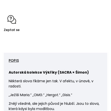
Zeptat se
POPIS
Autorská kolekce Výkřiky (
SACRA × Šimon)
Některá slova říkáme jen tak. V afektu, v únavě, v
radosti.
„Ježíši Maria.“ „OMG.“ „Hergot.“ „Gisis.“
Znějí všedně, ale jejich původ je hlubší. Jsou to slova,
která kdysi byla modlitbou.