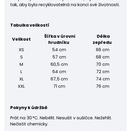
tak, aby byla recyklovatelná na konci své životnosti.
Tabulka velikostí
Šířka v úrovni
Délka
Velikost
hrudníku
zepředu
XS
54 cm
66 cm
S
57 cm
68 cm
M
60,5 cm
70 cm
L
64 cm
72 cm
XL
67,5 cm
74 cm
XXL
71 cm
76 cm
Pokyny k údržbě
Prát na 30 °C. Nebělit. Nesušit v sušičce. Nežehlit.
Nečistit chemicky.