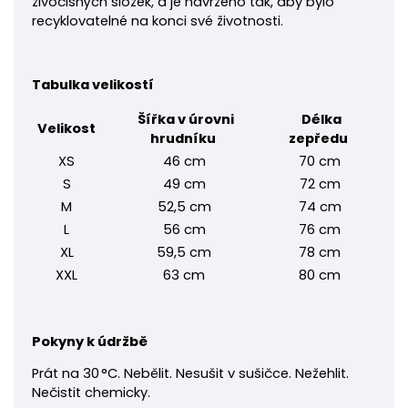
živočišných složek, a je navrženo tak, aby bylo
recyklovatelné na konci své životnosti.
Tabulka velikostí
Šířka v úrovni
Délka
Velikost
hrudníku
zepředu
XS
46 cm
70 cm
S
49 cm
72 cm
M
52,5 cm
74 cm
L
56 cm
76 cm
XL
59,5 cm
78 cm
XXL
63 cm
80 cm
Pokyny k údržbě
Prát na 30 °C. Nebělit. Nesušit v sušičce. Nežehlit.
Nečistit chemicky.