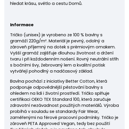
hledat krásu, světlo a cestu Domů.
Informace
Tričko
(unisex) je vyrobeno ze 100 % bavlny s
gramáží 220
g/m². Materiál je pevný, odolný a
zároveň příjemný na dotek s prémiovým omakem.
Vyšší gramáž zajišťuje dlouhou životnost a držení
tvaru i při každodenním nošení. Rovný neutrální střih
s bočními švy, žebrovaný lem a kvalitní potisk
vytvářejí pohodlný a nadčasový základ.
Bavlna pochází z iniciativy Better Cotton, která
podporuje odpovědnější pěstování bavlny s
ohledem na lidi i životní prostředí. Tričko splňuje
certifikaci OEKO TEX Standard 100, která zaručuje
zdravotní nezávadnost použitých materiálů. Výroba
probíhá v souladu se standardy Fair Wear,
zaměřenými na férové pracovní podmínky. Tričko je
zároveň PETA Approved Vegan, tedy bez použití