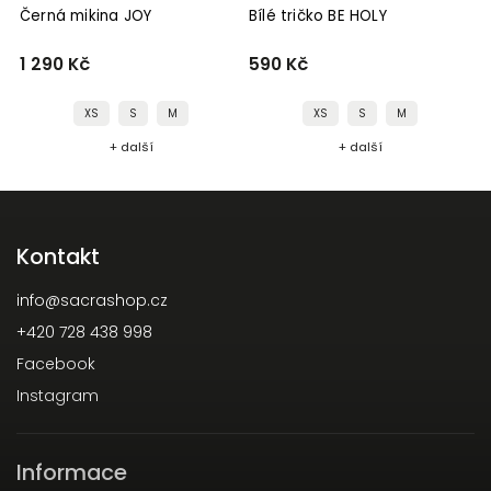
Černá mikina JOY
Bílé tričko BE HOLY
Č
1 290 Kč
590 Kč
5
XS
S
M
XS
S
M
+ další
+ další
Kontakt
info
@
sacrashop.cz
+420 728 438 998
Facebook
Instagram
Informace