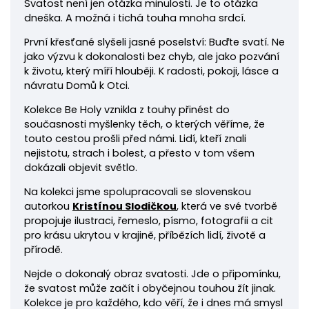
Svatost není jen otázka minulosti. Je to otázka
dneška. A možná i tichá touha mnoha srdcí.
První křesťané slyšeli jasné poselství: Buďte svatí. Ne
jako výzvu k dokonalosti bez chyb, ale jako pozvání
k životu, který míří hlouběji. K radosti, pokoji, lásce a
návratu Domů k Otci.
Kolekce Be Holy vznikla z touhy přinést do
současnosti myšlenky těch, o kterých věříme, že
touto cestou prošli před námi. Lidí, kteří znali
nejistotu, strach i bolest, a přesto v tom všem
dokázali objevit světlo.
Na kolekci jsme spolupracovali se slovenskou
autorkou
Kristínou Slodičkou
, která ve své tvorbě
propojuje ilustraci, řemeslo, písmo, fotografii a cit
pro krásu ukrytou v krajině, příbězích lidí, životě a
přírodě.
Nejde o dokonalý obraz svatosti. Jde o připomínku,
že svatost může začít i obyčejnou touhou žít jinak.
Kolekce je pro každého, kdo věří, že i dnes má smysl