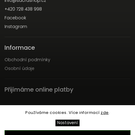
info
@
sacrashop.cz
+420 728 438 998
Facebook
Instagram
Informace
Obchodní podmínky
Osobní údaje
Přijímáme online platby
Používáme cookies. Více informací
zde
.
Nastavení
Copyright 2026
SACRA
. Všechna práva vyhrazena.
Upravit nastavení cookies