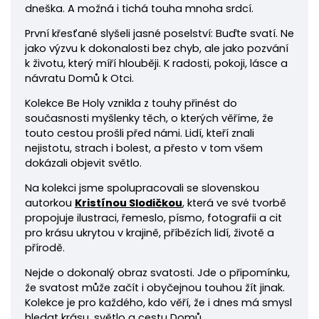
dneška. A možná i tichá touha mnoha srdcí.
První křesťané slyšeli jasné poselství: Buďte svatí. Ne
jako výzvu k dokonalosti bez chyb, ale jako pozvání
k životu, který míří hlouběji. K radosti, pokoji, lásce a
návratu Domů k Otci.
Kolekce Be Holy vznikla z touhy přinést do
současnosti myšlenky těch, o kterých věříme, že
touto cestou prošli před námi. Lidí, kteří znali
nejistotu, strach i bolest, a přesto v tom všem
dokázali objevit světlo.
Na kolekci jsme spolupracovali se slovenskou
autorkou
Kristínou Slodičkou
, která ve své tvorbě
propojuje ilustraci, řemeslo, písmo, fotografii a cit
pro krásu ukrytou v krajině, příbězích lidí, životě a
přírodě.
Nejde o dokonalý obraz svatosti. Jde o připomínku,
že svatost může začít i obyčejnou touhou žít jinak.
Kolekce je pro každého, kdo věří, že i dnes má smysl
hledat krásu, světlo a cestu Domů.