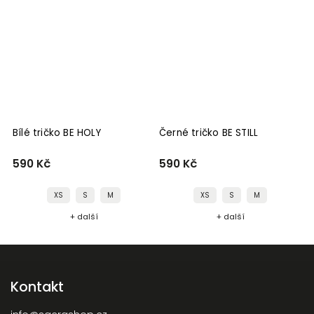
Bílé tričko BE HOLY
Černé tričko BE STILL
B
590 Kč
590 Kč
5
XS
S
M
XS
S
M
+ další
+ další
Kontakt