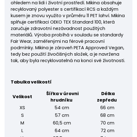
ohledem na lidi i životní prostředí.
Mikina obsahuje
recyklovaný polyester s certifikací RCS a každým
kusem je znovu využito v průměru 11 PET lahví. Mikina
splňuje certifikaci OEKO TEX Standard 100, která
zaručuje zdravotní nezávadnost použitých
materiálů. Výroba probíhá v souladu se standardy
Fair Wear, zaměřenými na férové pracovní
podmínky. Mikina je zároveň PETA Approved Vegan,
tedy bez použití živočišných složek, a je navržena
tak, aby byla recyklovatelná na konci své životnosti.
Tabulka velikostí
Šířka v úrovni
Délka
Velikost
hrudníku
zepředu
XS
54 cm
66 cm
S
57 cm
68 cm
M
60,5 cm
70 cm
L
64 cm
72 cm