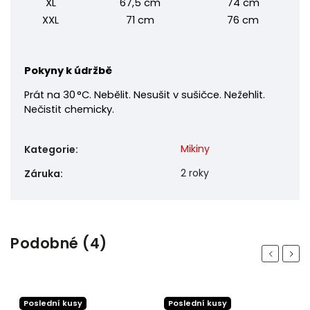
XL
67,5 cm
74 cm
XXL
71 cm
76 cm
Pokyny k údržbě
Prát na 30 °C. Nebělit. Nesušit v sušičce. Nežehlit.
Nečistit chemicky.
Mikiny
Kategorie
:
2 roky
Záruka
:
Podobné (4)
Previous
Next
Poslední kusy
Poslední kusy