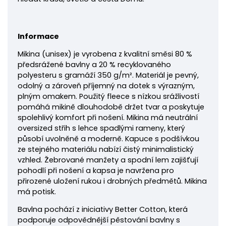
Informace
Mikina
(unisex) je vyrobena z kvalitní směsi 80 %
předsrážené bavlny a 20 % recyklovaného
polyesteru s gramáží 350 g/m². Materiál je pevný,
odolný a zároveň příjemný na dotek s výrazným,
plným omakem. Použitý fleece s nízkou srážlivostí
pomáhá mikině dlouhodobě držet tvar a poskytuje
spolehlivý komfort při nošení. Mikina má neutrální
oversized střih s lehce spadlými rameny, který
působí uvolněně a moderně. Kapuce s podšívkou
ze stejného materiálu nabízí čistý minimalistický
vzhled. Žebrované manžety a spodní lem zajišťují
pohodlí při nošení a kapsa je navržena pro
přirozené uložení rukou i drobných předmětů. Mikina
má potisk.
Bavlna pochází z iniciativy Better Cotton, která
podporuje odpovědnější pěstování bavlny s