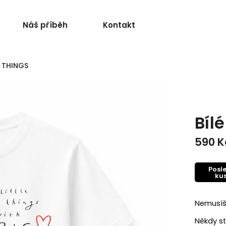
Náš příběh
Kontakt
E THINGS
Bíl
590 K
Posl
ku
Nemusíš 
Někdy st