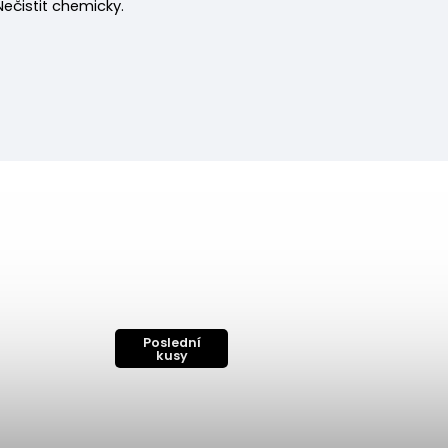
 Nečistit chemicky.
Poslední
kusy