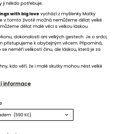
dy ji někdo potřebuje.
hings with big love
vychází z myšlenky Matky
že v tomto životě možná nemůžeme dělat velké
e můžeme dělat malé věci s velkou láskou.
ýkonu, dokonalosti ani velkých gestech. Je o srdci,
ým přistupujeme k obyčejným věcem. Připomíná,
se neměří velikostí činu, ale láskou, která je za
hny, kdo věří, že i malé skutky mohou nést velké
ní informace
a