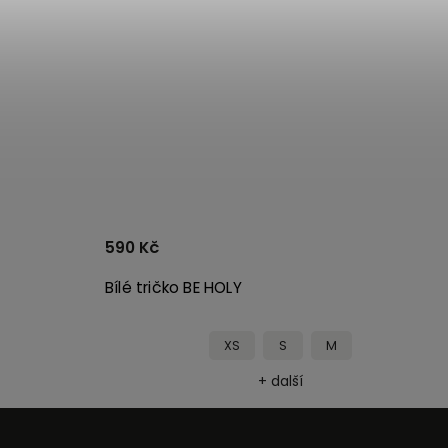
590 Kč
Bílé tričko BE HOLY
XS
S
M
+ další