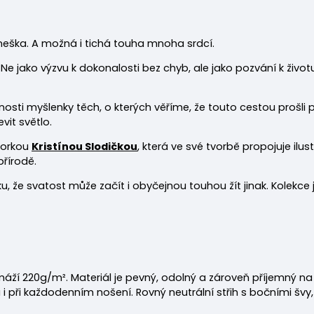
dneška. A možná i tichá touha mnoha srdcí.
 Ne jako výzvu k dokonalosti bez chyb, ale jako pozvání k životu, 
sti myšlenky těch, o kterých věříme, že touto cestou prošli před
vit světlo.
torkou
Kristínou Slodičkou
, která ve své tvorbě propojuje ilus
přírodě.
, že svatost může začít i obyčejnou touhou žít jinak. Kolekce 
máží 220
g/m². Materiál je pevný, odolný a zároveň příjemný 
 i při každodenním nošení. Rovný neutrální střih s bočními švy,