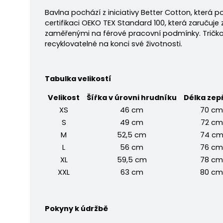
Bavlna pochází z iniciativy Better Cotton, která p
certifikaci OEKO TEX Standard 100, která zaručuj
zaměřenými na férové pracovní podmínky. Tričko j
recyklovatelné na konci své životnosti.
Tabulka velikostí
Velikost
Šířka v úrovni hrudníku
Délka zep
XS
46 cm
70 cm
S
49 cm
72 cm
M
52,5 cm
74 c
L
56 cm
76 cm
XL
59,5 cm
78 cm
XXL
63 cm
80 cm
Pokyny k údržbě