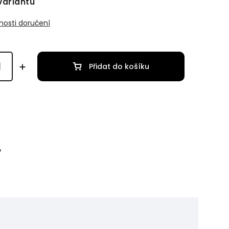
variantu
osti doručení
Přidat do košíku
e