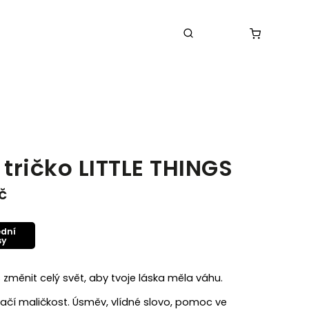
é tričko LITTLE THINGS
č
ední
sy
změnit celý svět, aby tvoje láska měla váhu.
ačí maličkost. Úsměv, vlídné slovo, pomoc ve