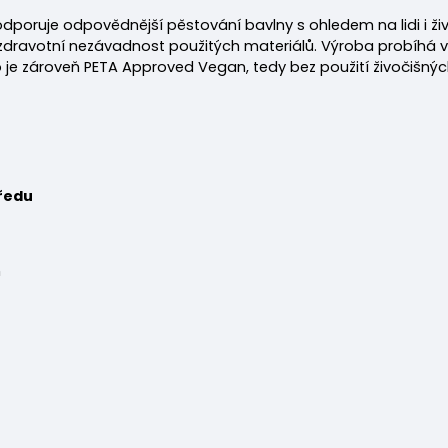
odporuje odpovědnější pěstování bavlny s ohledem na lidi i živo
e zdravotní nezávadnost použitých materiálů. Výroba probíhá 
e zároveň PETA Approved Vegan, tedy bez použití živočišných 
ředu
m