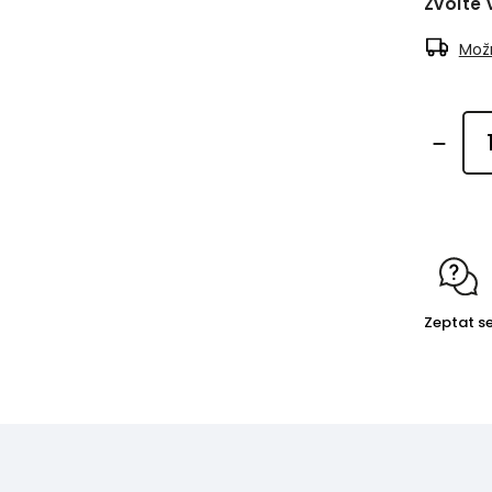
Zvolte 
Možn
Zeptat s