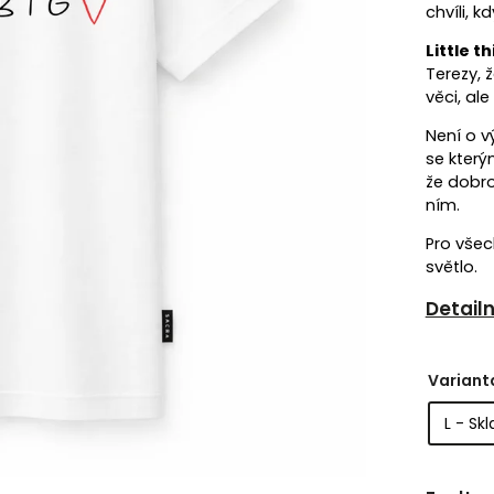
chvíli, k
Little t
Terezy, 
věci, al
Není o v
se kter
že dobro 
ním.
Pro všec
světlo.
Detail
Variant