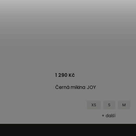
1 290 Kč
Černá mikina JOY
M
XS
S
M
ší
+ další