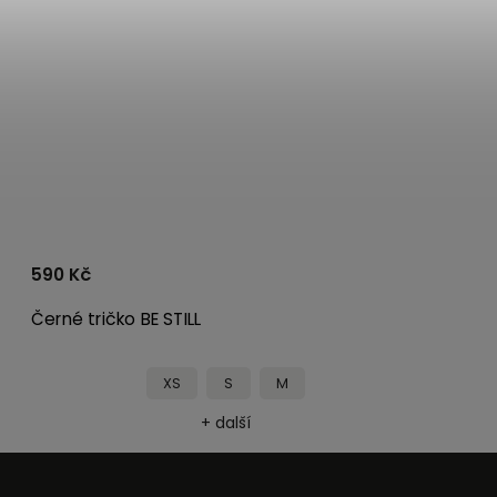
590 Kč
Černé tričko BE STILL
XS
S
M
+ další