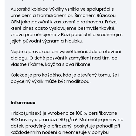
Autorská kolekce Výkřiky vznikla ve spolupráci s
umělcem a františkánem br. Šimonem Růžičkou
OFM jako pozvání k zastavení a rozhovoru. Fráze,
které dnes často vyslovujeme bezmyšlenkovitě,
znovu proměňujeme v Boží poselství a vracíme jim
jejich původní význam a hloubku.
Nejde o provokaci ani vysvětlování. Jde o otevření
dialogu. O tiché pozvání k zamyšlení nad tím, co
vlastně říkáme, když ta slova říkáme.
Kolekce je pro každého, kdo je otevřený tomu, že i
obyčejný výkřik může být modlitbou.
Informace
Tričko
(unisex) je vyrobeno ze 100 % certifikované
BIO bavlny s gramáží 180
g/m². Materiál je jemný na
dotek, prodyšný a přirozený, poskytuje pohodlí při
každodenním nošení a neomezuje v pohybu.