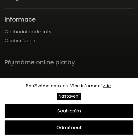
Informace
Obchodní podmínky
Osobní údaje
Přijímáme online platby
Používáme cookies. Více informací
zde
.
Nastavení
Copyright 2026
SACRA
. Všechna práva vyhrazena.
Upravit nastavení cookies
Souhlasím
Odmítnout