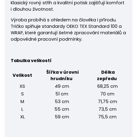
Klasický rovný střih a kvalitní potisk zajišťují komfort
i dlouhou životnost.
Výroba probíhá s ohledem na člověka i přírodu.
Tričko splňuje standardy OEKO TEX Standard 100 a
WRAP, které garantují šetrné zpracování materiálů a
odpovědné pracovní podmínky.
Tabulka velikostí
Šířka v úrovni
Délka
Velikost
hrudníku
zepředu
XS
49 cm
68,25 cm
S
51 cm
70 cm
M
53 cm
71,75 cm
L
55 cm
73,5 cm
XL
59 cm
75,5 cm