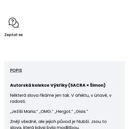
Zeptat se
POPIS
Autorská kolekce Výkřiky (
SACRA × Šimon)
Některá slova říkáme jen tak. V afektu, v únavě, v
radosti.
„Ježíši Maria.“ „OMG.“ „Hergot.“ „Gisis.“
Znějí všedně, ale jejich původ je hlubší. Jsou to
slova, která kdysi byla modlitbou.