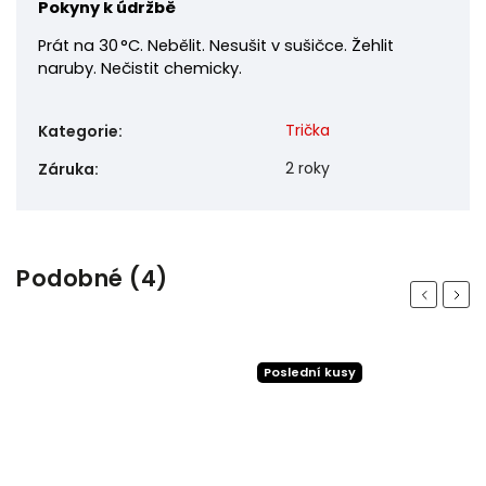
Pokyny k údržbě
Prát na 30 °C. Nebělit. Nesušit v sušičce. Žehlit
naruby. Nečistit chemicky.
Trička
Kategorie
:
2 roky
Záruka
:
Podobné (4)
Previous
Next
Poslední kusy