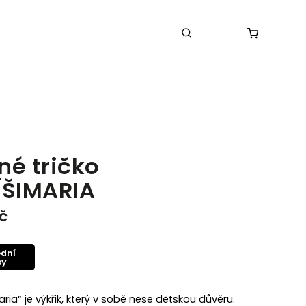
né tričko
ÍŠIMARIA
č
ední
sy
aria“ je výkřik, který v sobě nese dětskou důvěru.