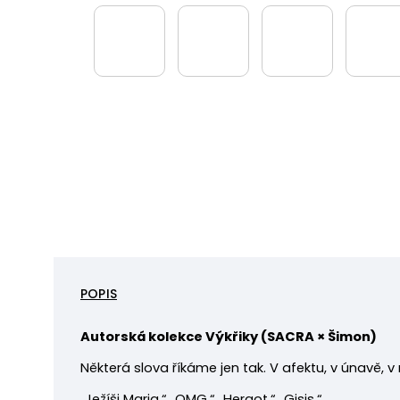
POPIS
Autorská kolekce Výkřiky (
SACRA × Šimon)
Některá slova říkáme jen tak. V afektu, v únavě, v 
„Ježíši Maria.“ „OMG.“ „Hergot.“ „Gisis.“