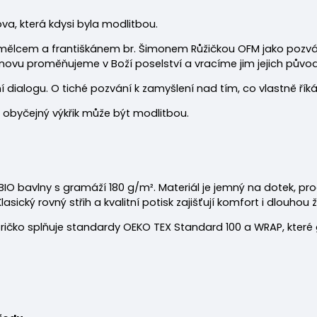
lova, která kdysi byla modlitbou.
 umělcem a františkánem br. Šimonem Růžičkou OFM jako pozván
novu proměňujeme v Boží poselství a vracíme jim jejich půvo
í dialogu. O tiché pozvání k zamyšlení nad tím, co vlastně řík
i obyčejný výkřik může být modlitbou.
 BIO bavlny s gramáží 180
g/m². Materiál je jemný na dotek, pr
cký rovný střih a kvalitní potisk zajišťují komfort i dlouhou ž
ričko splňuje standardy OEKO TEX Standard 100 a WRAP, které 