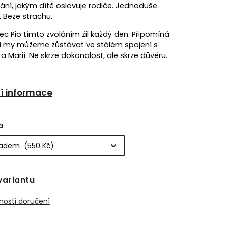
lání, jakým dítě oslovuje rodiče. Jednoduše.
 Beze strachu.
ec Pio tímto zvoláním žil každý den. Připomíná
i my můžeme zůstávat ve stálém spojení s
a Marií. Ne skrze dokonalost, ale skrze důvěru.
ní informace
a
variantu
osti doručení