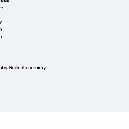
ředu
cm
cm
m
m
ruby. Nečistit chemicky.