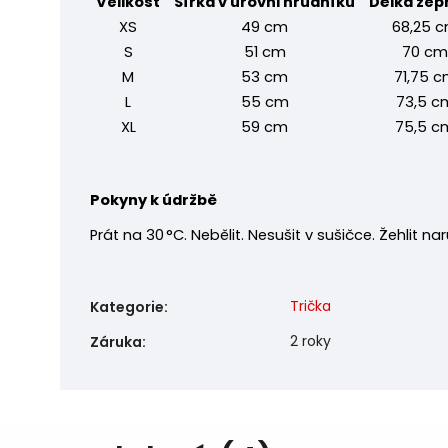
Velikost
Šířka v úrovni hrudníku
Délka zep
XS
49 cm
68,25 
S
51 cm
70 cm
M
53 cm
71,75 
L
55 cm
73,5 c
XL
59 cm
75,5 c
Pokyny k údržbě
Prát na 30 °C. Nebělit. Nesušit v sušičce. Žehlit na
Trička
Kategorie
:
2 roky
Záruka
: