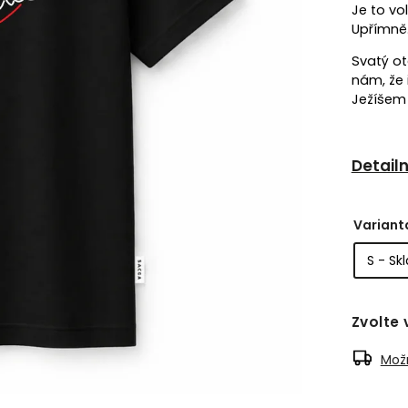
Je to vo
Upřímně.
Svatý ot
nám, že 
Ježíšem 
Detail
Variant
Zvolte 
Možn