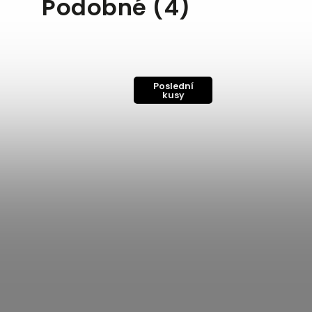
Podobné (4)
Poslední
kusy