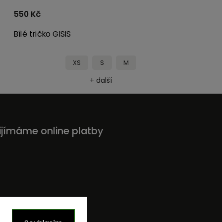
550 Kč
Bílé tričko GISIS
XS
S
M
+ další
ijímáme online platby