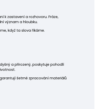
í k zastavení a rozhovoru. Fráze,
dní význam a hloubku.
áme, když ta slova říkáme.
odyšný a přirozený, poskytuje pohodlí
ivotnost.
garantují šetrné zpracování materiálů