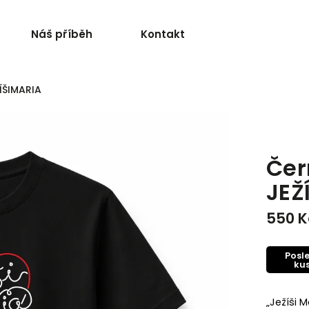
Náš příběh
Kontakt
ŽÍŠIMARIA
Čer
JEŽ
550 K
Posl
ku
„Ježíši M