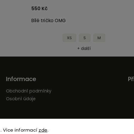
550 Kč
Bílé tričko OMG
XS
S
M
+ další
Informace
Př
Obchodní podmínky
Osobní údaje
. Více informací
zde
.