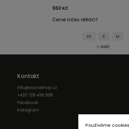
550 Kč
Černé tričko HERGOT
M
XS
S
M
ší
+ další
Kontakt
info
@
sacrashop.cz
+420 728 438 998
Facebook
Instagram
Používáme cookies