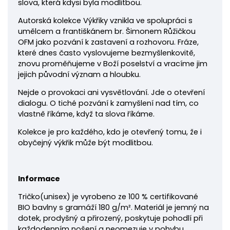
slova, která kdysi byla modlitbou.
Autorská kolekce Výkřiky vznikla ve spolupráci s
umělcem a františkánem br. Šimonem Růžičkou
OFM jako pozvání k zastavení a rozhovoru. Fráze,
které dnes často vyslovujeme bezmyšlenkovitě,
znovu proměňujeme v Boží poselství a vracíme jim
jejich původní význam a hloubku.
Nejde o provokaci ani vysvětlování. Jde o otevření
dialogu. O tiché pozvání k zamyšlení nad tím, co
vlastně říkáme, když ta slova říkáme.
Kolekce je pro každého, kdo je otevřený tomu, že i
obyčejný výkřik může být modlitbou.
Informace
Tričko
(unisex) je vyrobeno ze 100 % certifikované
BIO bavlny s gramáží 180
g/m². Materiál je jemný na
dotek, prodyšný a přirozený, poskytuje pohodlí při
každodenním nošení a neomezuje v pohybu.