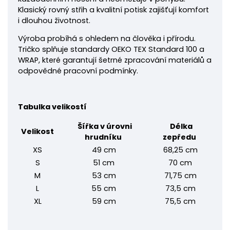
Klasický rovný střih a kvalitní potisk zajišťují komfort
i dlouhou životnost.
Výroba probíhá s ohledem na člověka i přírodu.
Tričko splňuje standardy OEKO TEX Standard 100 a
WRAP, které garantují šetrné zpracování materiálů a
odpovědné pracovní podmínky.
Tabulka velikostí
Šířka v úrovni
Délka
Velikost
hrudníku
zepředu
XS
49 cm
68,25 cm
S
51 cm
70 cm
M
53 cm
71,75 cm
L
55 cm
73,5 cm
XL
59 cm
75,5 cm