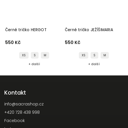
Černé tričko HERGOT
Černé tričko JEŽÍŠIMARIA
550 Kč
550 Kč
XS
S
M
XS
S
M
+ další
+ další
Kontakt
info
@
sacrashop.cz
+420 728 438 998
Facebook