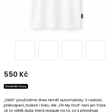
550 Kč
Poslední kusy
„OMG“ používáme dnes téměř automaticky. V radosti,
překvapení, bolesti i šoku. Ale „Oh My God“ není jen fráze.
Je to výkřik duše, která reaguje na to, co ji přesahuje.