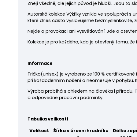
Znějí všedně, ale jejich původ je hlubší. Jsou to s
Autorská kolekce Výkřiky vznikla ve spolupráci s
které dnes často vyslovujeme bezmyšlenkovitě, z
Nejde o provokaci ani vysvětlování. Jde o otevřen
Kolekce je pro každého, kdo je otevřený tomu, že 
Informace
Tričko
(unisex) je vyrobeno ze 100 % certifikované
při každodenním nošení a neomezuje v pohybu. Klasi
Výroba probíhá s ohledem na člověka i přírodu. T
a odpovědné pracovní podmínky.
Tabulka velikostí
Velikost
Šířka v úrovni hrudníku
Délka zep