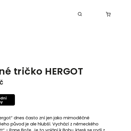
né tričko HERGOT
č
ední
sy
ergot“ dnes často zní jen jako mimoděčné
 Jeho původ je ale hlubší. Vychází z německého
t“ - Pane Bože. Je to volání k Bohu, které se rodí z