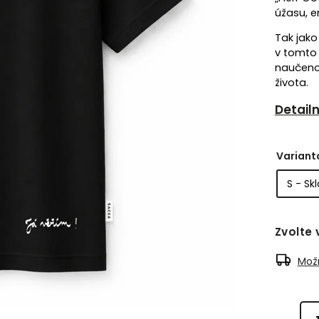
úžasu, e
Tak jako 
v tomto 
naučenou
života.
Detail
Variant
Zvolte 
Možn