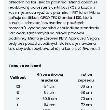
ohledem na lidi i životní prostředí.
Mikina obsahuje
recyklovaný polyester s certifikací RCS a každým
kusem je znovu využito v průměru 11 PET lahví. Mikina
splňuje certifikaci OEKO TEX Standard 100, která
zaručuje zdravotní nezávadnost použitých
materiálů. Výroba probíhá v souladu se standardy
Fair Wear, zaměřenými na férové pracovní
podmínky. Mikina je zároveň PETA Approved Vegan,
tedy bez použití živočišných složek, a je navržena
tak, aby byla recyklovatelná na konci své životnosti.
Tabulka velikostí
Šířka v úrovni
Délka
Velikost
hrudníku
zepředu
XS
54 cm
66 cm
S
57 cm
68 cm
M
60,5 cm
70 cm
L
64 cm
72 cm