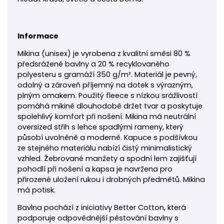
Informace
Mikina
(unisex) je vyrobena z kvalitní směsi 80 %
předsrážené bavlny a 20 % recyklovaného
polyesteru s gramáží 350 g/m². Materiál je pevný,
odolný a zároveň příjemný na dotek s výrazným,
plným omakem. Použitý fleece s nízkou srážlivostí
pomáhá mikině dlouhodobě držet tvar a poskytuje
spolehlivý komfort při nošení. Mikina má neutrální
oversized střih s lehce spadlými rameny, který
působí uvolněně a moderně. Kapuce s podšívkou
ze stejného materiálu nabízí čistý minimalistický
vzhled. Žebrované manžety a spodní lem zajišťují
pohodlí při nošení a kapsa je navržena pro
přirozené uložení rukou i drobných předmětů. Mikina
má potisk.
Bavlna pochází z iniciativy Better Cotton, která
podporuje odpovědnější pěstování bavlny s