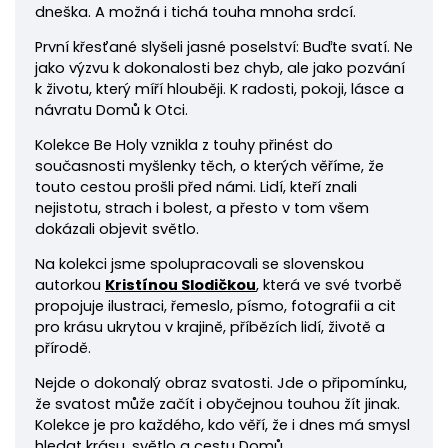
dneška. A možná i tichá touha mnoha srdcí.
První křesťané slyšeli jasné poselství: Buďte svatí. Ne
jako výzvu k dokonalosti bez chyb, ale jako pozvání
k životu, který míří hlouběji. K radosti, pokoji, lásce a
návratu Domů k Otci.
Kolekce Be Holy vznikla z touhy přinést do
současnosti myšlenky těch, o kterých věříme, že
touto cestou prošli před námi. Lidí, kteří znali
nejistotu, strach i bolest, a přesto v tom všem
dokázali objevit světlo.
Na kolekci jsme spolupracovali se slovenskou
autorkou
Kristínou Slodičkou
, která ve své tvorbě
propojuje ilustraci, řemeslo, písmo, fotografii a cit
pro krásu ukrytou v krajině, příbězích lidí, životě a
přírodě.
Nejde o dokonalý obraz svatosti. Jde o připomínku,
že svatost může začít i obyčejnou touhou žít jinak.
Kolekce je pro každého, kdo věří, že i dnes má smysl
hledat krásu, světlo a cestu Domů.