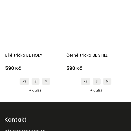
Bílé tričko BE HOLY
Černé tričko BE STILL
B
590 Kč
590 Kč
5
XS
S
M
XS
S
M
+ další
+ další
Kontakt