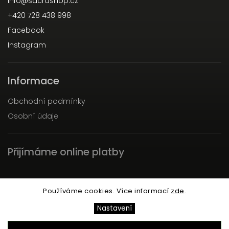
info
@
sacrashop.cz
+420 728 438 998
Facebook
Instagram
Informace
Obchodní podmínky
Osobní údaje
Přijímáme online platby
Používáme cookies. Více informací
zde
.
Nastavení
Copyright 2026
SACRA
. Všechna práva vyhrazena.
Upravit nastavení cookies