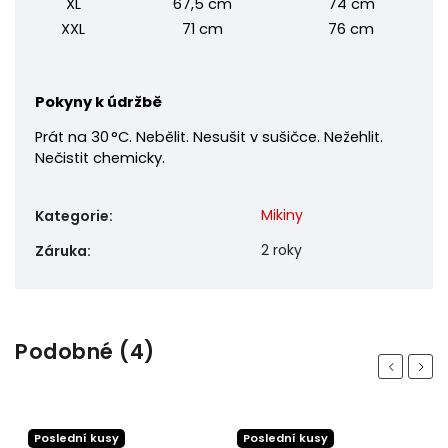
XL
67,5 cm
74 cm
XXL
71 cm
76 cm
Pokyny k údržbě
Prát na 30 °C. Nebělit. Nesušit v sušičce. Nežehlit.
Nečistit chemicky.
Mikiny
Kategorie
:
2 roky
Záruka
:
Podobné (4)
Previous
Next
Poslední kusy
Poslední kusy