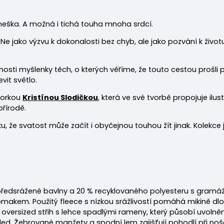
dneška. A možná i tichá touha mnoha srdcí.
 Ne jako výzvu k dokonalosti bez chyb, ale jako pozvání k životu, 
sti myšlenky těch, o kterých věříme, že touto cestou prošli před
vit světlo.
torkou
Kristínou Slodičkou
, která ve své tvorbě propojuje ilus
přírodě.
, že svatost může začít i obyčejnou touhou žít jinak. Kolekce 
 předsrážené bavlny a 20 % recyklovaného polyesteru s gramáž
makem. Použitý fleece s nízkou srážlivostí pomáhá mikině dl
ní oversized střih s lehce spadlými rameny, který působí uvol
hled. Žebrované manžety a spodní lem zajišťují pohodlí při no