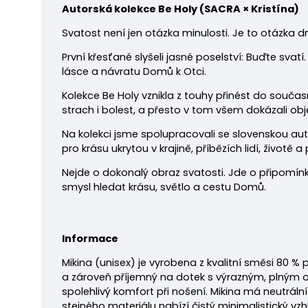
Autorská kolekce Be Holy
(
SACRA × Kristína)
Svatost není jen otázka minulosti. Je to otázka 
První křesťané slyšeli jasné poselství: Buďte svatí.
lásce a návratu Domů k Otci.
Kolekce Be Holy vznikla z touhy přinést do současno
strach i bolest, a přesto v tom všem dokázali obje
Na kolekci jsme spolupracovali se slovenskou au
pro krásu ukrytou v krajině, příbězích lidí, životě a 
Nejde o dokonalý obraz svatosti. Jde o připomínku
smysl hledat krásu, světlo a cestu Domů.
Informace
Mikina
(unisex) je vyrobena z kvalitní směsi 80 %
a zároveň příjemný na dotek s výrazným, plným o
spolehlivý komfort při nošení. Mikina má neutrál
stejného materiálu nabízí čistý minimalistický vz