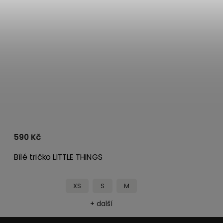
590 Kč
Bílé tričko LITTLE THINGS
XS
S
M
+ další