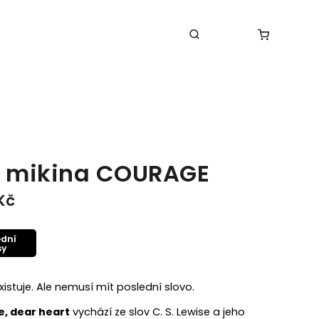
á mikina COURAGE
Kč
ední
sy
xistuje. Ale nemusí mít poslední slovo.
, dear heart
vychází ze slov C. S. Lewise a jeho