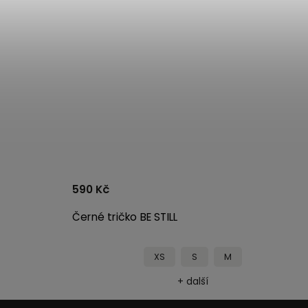
590 Kč
Černé tričko BE STILL
XS
S
M
+ další