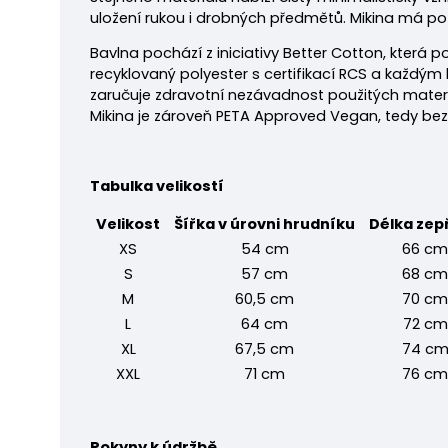
uložení rukou i drobných předmětů. Mikina má pot
Bavlna pochází z iniciativy Better Cotton, která 
recyklovaný polyester s certifikací RCS a každým k
zaručuje zdravotní nezávadnost použitých mater
Mikina je zároveň PETA Approved Vegan, tedy bez p
Tabulka velikostí
Velikost
Šířka v úrovni hrudníku
Délka zep
XS
54 cm
66 cm
S
57 cm
68 cm
M
60,5 cm
70 cm
L
64 cm
72 cm
XL
67,5 cm
74 c
XXL
71 cm
76 cm
Pokyny k údržbě