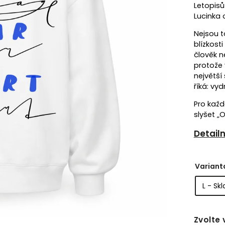
Letopisů
Lucinka 
Nejsou t
blízkost
člověk n
protože 
největší 
říká: vyd
Pro každ
slyšet
„O
Detail
Variant
Zvolte 