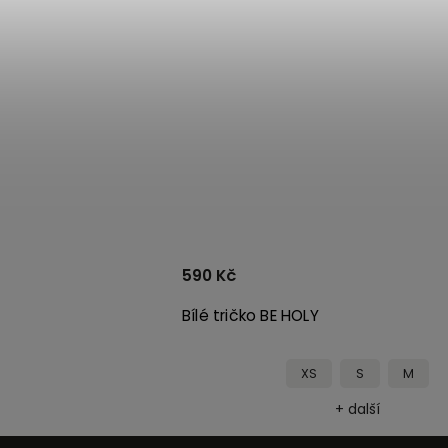
590 Kč
Bílé tričko BE HOLY
M
XS
S
M
ší
+ další