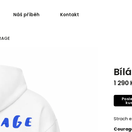
Náš příběh
Kontakt
URAGE
Bíl
1 290 
Posl
ku
Strach e
Courage