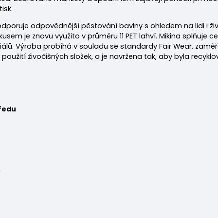
isk.
podporuje odpovědnější pěstování bavlny s ohledem na lidi i ži
usem je znovu využito v průměru 11 PET lahví. Mikina splňuje ce
iálů. Výroba probíhá v souladu se standardy Fair Wear, zamě
oužití živočišných složek, a je navržena tak, aby byla recyklov
ředu
m