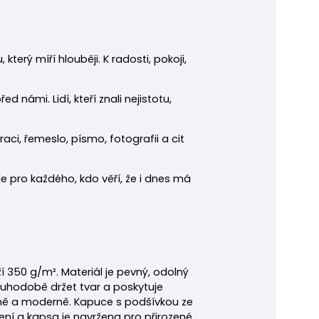
který míří hlouběji. K radosti, pokoji,
 námi. Lidí, kteří znali nejistotu,
traci, řemeslo, písmo, fotografii a cit
je pro každého, kdo věří, že i dnes má
í 350 g/m². Materiál je pevný, odolný
ouhodobě držet tvar a poskytuje
něně a moderně. Kapuce s podšívkou ze
šení a kapsa je navržena pro přirozené