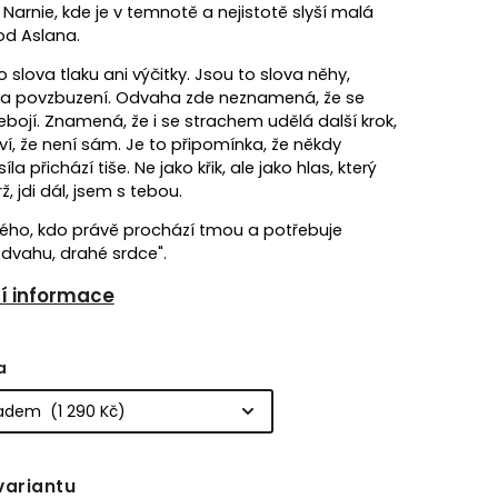
 Narnie, kde je v temnotě a nejistotě slyší malá
od Aslana.
o slova tlaku ani výčitky. Jsou to slova něhy,
i a povzbuzení. Odvaha zde neznamená, že se
ebojí. Znamená, že i se strachem udělá další krok,
ví, že není sám. Je to připomínka, že někdy
síla přichází tiše. Ne jako křik, ale jako hlas, který
rž, jdi dál, jsem s tebou.
ého, kdo právě prochází tmou a potřebuje
dvahu, drahé srdce".
ní informace
a
variantu