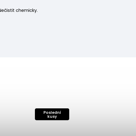
 Nečistit chemicky.
Poslední
kusy