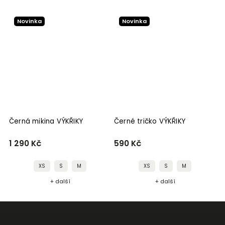
Novinka
Novinka
Černá mikina VÝKŘIKY
Černé tričko VÝKŘIKY
B
1 290 Kč
590 Kč
5
XS
S
M
XS
S
M
+ další
+ další