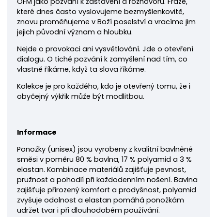
OFM jako pozvání k zastavení a rozhovoru. Fráze,
které dnes často vyslovujeme bezmyšlenkovitě,
znovu proměňujeme v Boží poselství a vracíme jim
jejich původní význam a hloubku.
Nejde o provokaci ani vysvětlování. Jde o otevření
dialogu. O tiché pozvání k zamyšlení nad tím, co
vlastně říkáme, když ta slova říkáme.
Kolekce je pro každého, kdo je otevřený tomu, že i
obyčejný výkřik může být modlitbou.
Informace
Ponožky
(unisex) jsou vyrobeny z kvalitní bavlněné
směsi v poměru 80 % bavlna, 17 % polyamid a 3 %
elastan. Kombinace materiálů zajišťuje pevnost,
pružnost a pohodlí při každodenním nošení. Bavlna
zajišťuje přirozený komfort a prodyšnost, polyamid
zvyšuje odolnost a elastan pomáhá ponožkám
udržet tvar i při dlouhodobém používání.