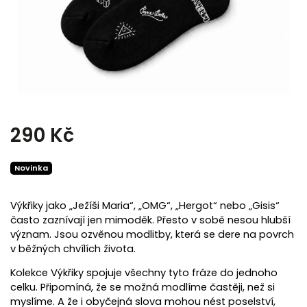
290 Kč
Novinka
Výkřiky jako „Ježíši Maria“, „OMG“, „Hergot“ nebo „Gisis“
často zaznívají jen mimoděk. Přesto v sobě nesou hlubší
význam. Jsou ozvěnou modlitby, která se dere na povrch
v běžných chvílích života.
Kolekce Výkřiky spojuje všechny tyto fráze do jednoho
celku. Připomíná, že se možná modlíme častěji, než si
myslíme. A že i obyčejná slova mohou nést poselství,