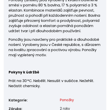
Ponožky
(unisex) jsou vyrobeny z kvalitní bavlněné
směsi v poměru 80 % bavlna, 17 % polyamid a 3 %
elastan. Kombinace materiálů zajišťuje pevnost,
pružnost a pohodlí při každodenním nošení. Bavlna
zajišťuje přirozený komfort a prodyšnost, polyamid
zvyšuje odolnost a elastan pomáhá ponožkám
udržet tvar i při dlouhodobém používání.
Ponožky jsou navrženy pro praktické a dlouhodobé
nošení. Vyrobeny jsou v České republice, s důrazem
na kvalitu zpracování a poctivou výrobu. Ponožky
mají vypletený motiv.
Pokyny k údržbě
Prát na 30 °C. Nebělit. Nesušit v sušičce. Nežehlit.
Nečistit chemicky.
Ponožky
Kategorie
:
2 roky
Záruka
: