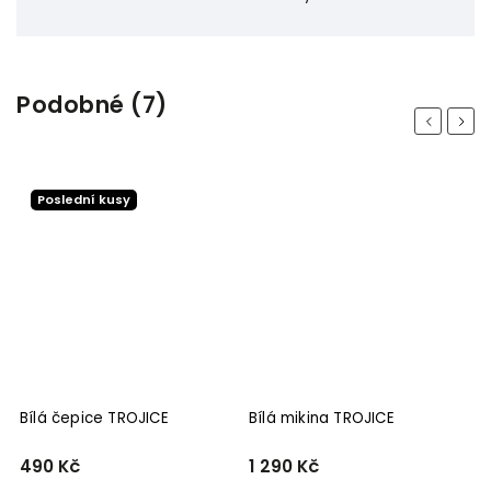
Podobné (7)
Previous
Next
Poslední kusy
Bílá čepice TROJICE
Bílá mikina TROJICE
Č
490 Kč
1 290 Kč
2