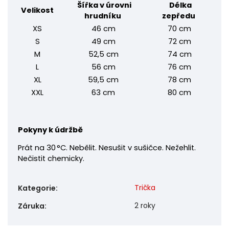
Šířka v úrovni
Délka
Velikost
hrudníku
zepředu
XS
46 cm
70 cm
S
49 cm
72 cm
M
52,5 cm
74 cm
L
56 cm
76 cm
XL
59,5 cm
78 cm
XXL
63 cm
80 cm
Pokyny k údržbě
Prát na 30 °C. Nebělit. Nesušit v sušičce. Nežehlit.
Nečistit chemicky.
Trička
Kategorie
:
2 roky
Záruka
: