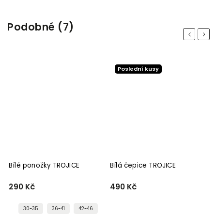
Podobné (7)
Previous
Next
Poslední kusy
Bílé ponožky TROJICE
Bílá čepice TROJICE
B
290 Kč
490 Kč
5
30-35
36-41
42-46