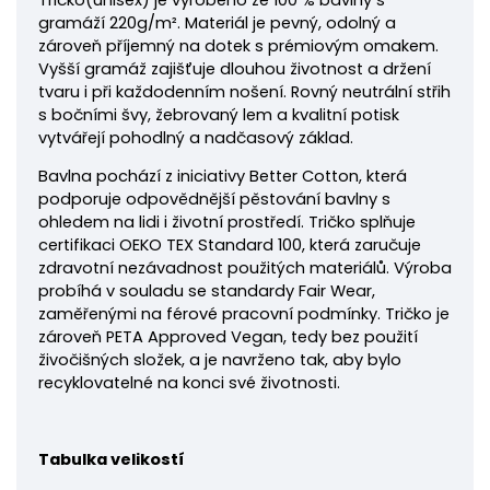
Tričko
(unisex) je vyrobeno ze 100 % bavlny s
gramáží 220
g/m². Materiál je pevný, odolný a
zároveň příjemný na dotek s prémiovým omakem.
Vyšší gramáž zajišťuje dlouhou životnost a držení
tvaru i při každodenním nošení. Rovný neutrální střih
s bočními švy, žebrovaný lem a kvalitní potisk
vytvářejí pohodlný a nadčasový základ.
Bavlna pochází z iniciativy Better Cotton, která
podporuje odpovědnější pěstování bavlny s
ohledem na lidi i životní prostředí. Tričko splňuje
certifikaci OEKO TEX Standard 100, která zaručuje
zdravotní nezávadnost použitých materiálů. Výroba
probíhá v souladu se standardy Fair Wear,
zaměřenými na férové pracovní podmínky. Tričko je
zároveň PETA Approved Vegan, tedy bez použití
živočišných složek, a je navrženo tak, aby bylo
recyklovatelné na konci své životnosti.
Tabulka velikostí