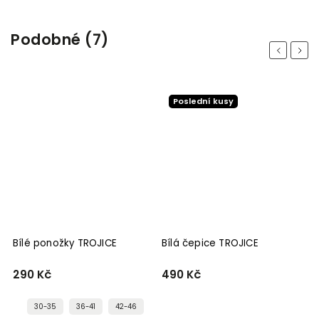
Podobné (7)
Previous
Next
Poslední kusy
Bílé ponožky TROJICE
Bílá čepice TROJICE
B
290 Kč
490 Kč
5
30-35
36-41
42-46