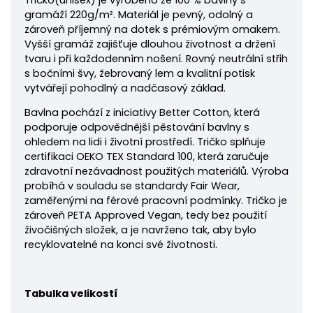
Tričko
(unisex) je vyrobeno ze 100 % bavlny s
gramáží 220
g/m². Materiál je pevný, odolný a
zároveň příjemný na dotek s prémiovým omakem.
Vyšší gramáž zajišťuje dlouhou životnost a držení
tvaru i při každodenním nošení. Rovný neutrální střih
s bočními švy, žebrovaný lem a kvalitní potisk
vytvářejí pohodlný a nadčasový základ.
Bavlna pochází z iniciativy Better Cotton, která
podporuje odpovědnější pěstování bavlny s
ohledem na lidi i životní prostředí. Tričko splňuje
certifikaci OEKO TEX Standard 100, která zaručuje
zdravotní nezávadnost použitých materiálů. Výroba
probíhá v souladu se standardy Fair Wear,
zaměřenými na férové pracovní podmínky. Tričko je
zároveň PETA Approved Vegan, tedy bez použití
živočišných složek, a je navrženo tak, aby bylo
recyklovatelné na konci své životnosti.
Tabulka velikostí