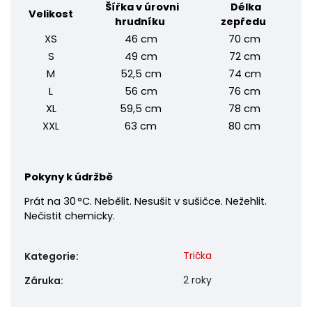
Šířka v úrovni
Délka
Velikost
hrudníku
zepředu
XS
46 cm
70 cm
S
49 cm
72 cm
M
52,5 cm
74 cm
L
56 cm
76 cm
XL
59,5 cm
78 cm
XXL
63 cm
80 cm
Pokyny k údržbě
Prát na 30 °C. Nebělit. Nesušit v sušičce. Nežehlit.
Nečistit chemicky.
Trička
Kategorie
:
2 roky
Záruka
: