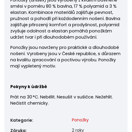
Ponožky
(unisex) jsou vyrobeny z kvalitní bavlněné
směsi v poměru 80 % bavlna, 17 % polyamid a 3 %
elastan. Kombinace materiálů zajišťuje pevnost,
pružnost a pohodlí při každodenním nošení. Bavlna
zajišťuje přirozený komfort a prodyšnost, polyamid
zvyšuje odolnost a elastan pomáhá ponožkám
udržet tvar i při dlouhodobém používání.
Ponožky jsou navrženy pro praktické a dlouhodobé
nošení. Vyrobeny jsou v České republice, s důrazem
na kvalitu zpracování a poctivou výrobu. Ponožky
mají vypletený motiv.
Pokyny k údržbě
Prát na 30 °C. Nebělit. Nesušit v sušičce. Nežehlit.
Nečistit chemicky.
Ponožky
Kategorie
:
2 roky
Záruka
: