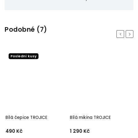
Podobné (7)
Previous
Next
Poslední kusy
Bílá čepice TROJICE
Bílá mikina TROJICE
Č
490 Kč
1 290 Kč
5