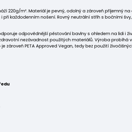
máží 220
g/m². Materiál je pevný, odolný a zároveň příjemný 
 i při každodenním nošení. Rovný neutrální střih s bočními švy,
odporuje odpovědnější pěstování bavlny s ohledem na lidi i živo
e zdravotní nezávadnost použitých materiálů. Výroba probíhá 
e zároveň PETA Approved Vegan, tedy bez použití živočišných 
ředu
m