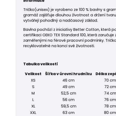
Informace
Tričko
(unisex) je vyrobeno ze 100 % bavlny s gra
gramáž zajišťuje dlouhou životnost a držení tvaru
vytvářejí pohodlný a nadčasový základ.
Bavlna pochází z iniciativy Better Cotton, která p
certifikaci OEKO TEX Standard 100, která zaručuj
zaměřenými na férové pracovní podmínky. Tričko j
recyklovatelné na konci své životnosti.
Tabulka velikostí
Velikost
Šířka v úrovni hrudníku
Délka zep
XS
46 cm
70 cm
S
49 cm
72 cm
M
52,5 cm
74 c
L
56 cm
76 cm
XL
59,5 cm
78 cm
XXL
63 cm
80 cm