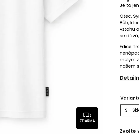
Je to je
Otec, Sy
Bůh, kte
vztahu a
se dává, 
Edice Tr
nenápad
malým z
našem sv
Detail
Variant
ZDARMA
Zvolte 