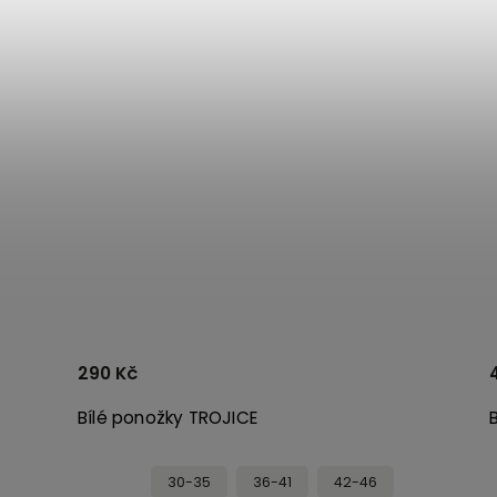
290 Kč
Bílé ponožky TROJICE
30-35
36-41
42-46