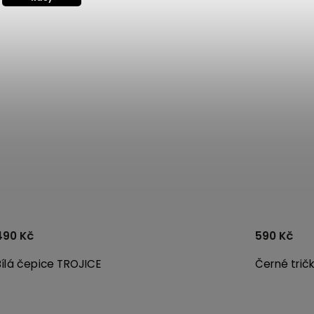
490 Kč
590 Kč
Bílá čepice TROJICE
Černé trič