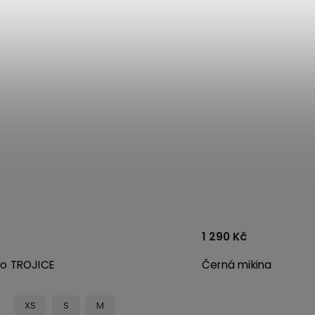
1 290 Kč
ko TROJICE
Černá mikina TROJIC
XS
S
M
XS