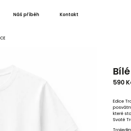
Náš příběh
Kontakt
ICE
Bíl
590 K
Edice Tr
posvátný
které st
Svaté Tr
Trojjedi