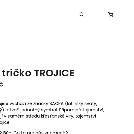
é tričko TROJICE
č
ojice vychází ze značky SACRA (latinsky svatý,
) a tvoří jednotný symbol. Připomíná tajemství,
ojí v samém středu křesťanské víry, tajemství
ojice.
ný Bůh. Co to pro nás znamená?