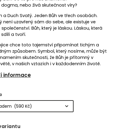
n dogma, nebo živá skutečnost víry?
n a Duch Svatý. Jeden Bůh ve třech osobách.
rý není uzavřený sám do sebe, ale existuje ve
 společenství. Bůh, který je láskou. Láskou, která
sdílí a tvoří.
ojice chce toto tajemství připomínat tichým a
ným způsobem. Symbol, který nosíme, může být
namením skutečnosti, že Bůh je přítomný v
ětě, v našich vztazích i v každodenním životě.
ní informace
a
variantu