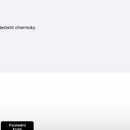
 Nečistit chemicky.
Poslední
kusy