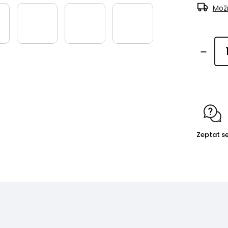
Možn
Zeptat s