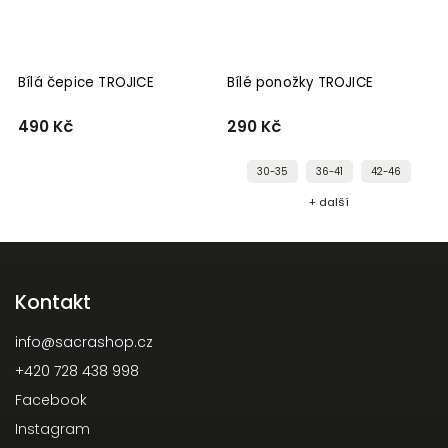
Bílá čepice TROJICE
Bílé ponožky TROJICE
Č
490 Kč
290 Kč
1
30-35
36-41
42-46
+ další
Kontakt
info
@
sacrashop.cz
+420 728 438 998
Facebook
Instagram