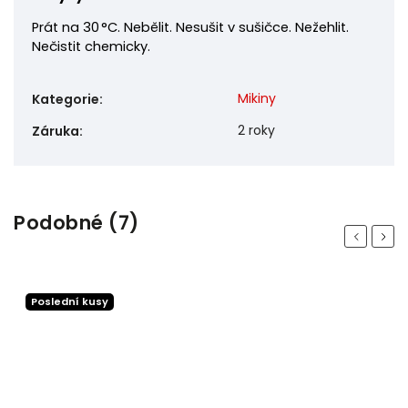
Prát na 30 °C. Nebělit. Nesušit v sušičce. Nežehlit.
Nečistit chemicky.
Mikiny
Kategorie
:
2 roky
Záruka
:
Podobné (7)
Previous
Next
Poslední kusy