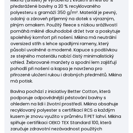
Mikina
(unisex) je vyrobena z kvalitní směsi 80 %
předsrážené bavlny a 20 % recyklovaného
polyesteru s gramáží 350 g/m². Materiál je pevný,
odolný a zároveň příjemný na dotek s výrazným,
plným omakem. Použitý fleece s nízkou srážlivostí
pomáhá mikině dlouhodobě držet tvar a poskytuje
spolehlivý komfort při nošení.
Mikina má neutrální
oversized střih s lehce spadlými rameny, který
působí uvolněně a moderně. Kapuce s podšívkou
ze stejného materiálu nabízí čistý minimalistický
vzhled. Žebrované manžety a spodní lem zajišťují
pohodlí při nošení a kapsa je navržena pro
přirozené uložení rukou i drobných předmětů. Mikina
má potisk.
Bavlna pochází z iniciativy Better Cotton, která
podporuje odpovědnější pěstování bavlny s
ohledem na lidi i životní prostředí.
Mikina obsahuje
recyklovaný polyester s certifikací RCS a každým
kusem je znovu využito v průměru 11 PET lahví. Mikina
splňuje certifikaci OEKO TEX Standard 100, která
zaručuje zdravotní nezávadnost použitých