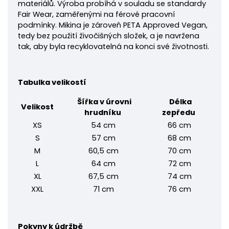
materiálů. Výroba probíhá v souladu se standardy
Fair Wear, zaměřenými na férové pracovní
podmínky. Mikina je zároveň PETA Approved Vegan,
tedy bez použití živočišných složek, a je navržena
tak, aby byla recyklovatelná na konci své životnosti.
Tabulka velikostí
Šířka v úrovni
Délka
Velikost
hrudníku
zepředu
XS
54 cm
66 cm
S
57 cm
68 cm
M
60,5 cm
70 cm
L
64 cm
72 cm
XL
67,5 cm
74 cm
XXL
71 cm
76 cm
Pokyny k údržbě