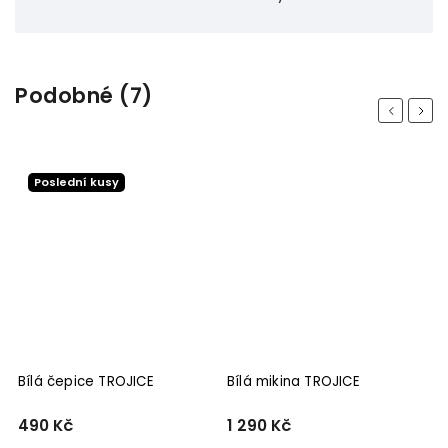
Podobné (7)
Previous
Next
Poslední kusy
Bílá čepice TROJICE
Bílá mikina TROJICE
Č
490 Kč
1 290 Kč
2