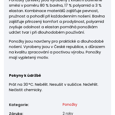
Ponožky
(unisex) jsou vyrobeny z kvalitní bavlněné
směsi v poměru 80 % bavlna, 17 % polyamid a 3 %
elastan. Kombinace materiálů zajišťuje pevnost,
pružnost a pohodlí při každodenním nošení. Bavlna
zajišťuje přirozený komfort a prodyšnost, polyamid
zvyšuje odolnost a elastan pomáhá ponožkám
udržet tvar i při dlouhodobém používání.
Ponožky jsou navrženy pro praktické a dlouhodobé
nošení. Vyrobeny jsou v České republice, s důrazem
na kvalitu zpracování a poctivou výrobu. Ponožky
mají vypletený motiv.
Pokyny k údržbě
Prát na 30 °C. Nebělit. Nesušit v sušičce. Nežehlit.
Nečistit chemicky.
Ponožky
Kategorie
:
2 roky
Záruka
: